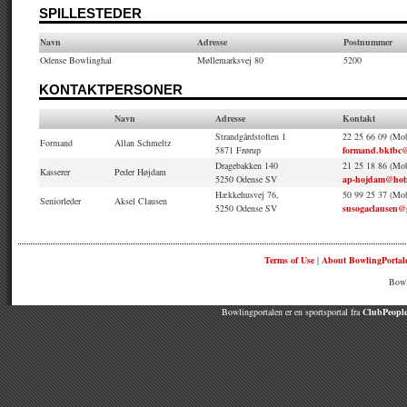
SPILLESTEDER
Navn
Adresse
Postnummer
Odense Bowlinghal
Møllemarksvej 80
5200
KONTAKTPERSONER
Navn
Adresse
Kontakt
Strandgårdstoften 1
22 25 66 09 (Mob
Formand
Allan Schmeltz
5871 Frørup
formand.bktbc
Dragebakken 140
21 25 18 86 (Mob
Kasserer
Peder Højdam
5250 Odense SV
ap-hojdam@hot
Hækkehusvej 76,
50 99 25 37 (Mob
Seniorleder
Aksel Clausen
5250 Odense SV
susogaclausen@
Terms of Use
|
About BowlingPortal
Bowl
Bowlingportalen er en sportsportal fra
ClubPeople