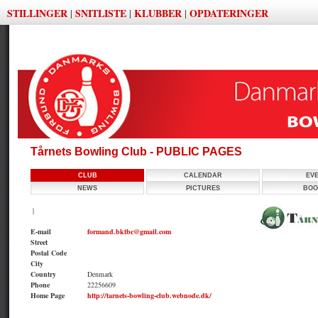
STILLINGER
SNITLISTE
KLUBBER
OPDATERINGER
|
|
|
Tårnets Bowling Club - PUBLIC PAGES
CLUB
CALENDAR
EV
NEWS
PICTURES
BOO
|
E-mail
formand.bktbc@gmail.com
Street
Postal Code
City
Country
Denmark
Phone
22256609
Home Page
http://tarnets-bowling-club.webnode.dk/