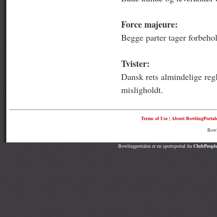
Force majeure:
Begge parter tager forbehol
Tvister:
Dansk rets almindelige reg
misligholdt.
Terms of Use
|
About BowlingPortal
Bowl
Bowlingportalen er en sportsportal fra
ClubPeople