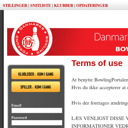
STILLINGER
SNITLISTE
KLUBBER
OPDATERINGER
|
|
|
Terms of use
At benytte BowlingPortalen 
Hvis du ikke accepterer at 
Hvis der foretages ændringe
Email
Password
LÆS VENLIGST DISSE
INFORMATIONER VEDR