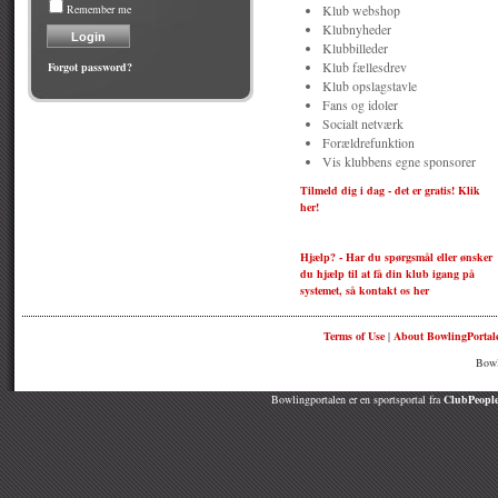
Remember me
Klub webshop
Klubnyheder
Klubbilleder
Forgot password?
Klub fællesdrev
Klub opslagstavle
Fans og idoler
Socialt netværk
Forældrefunktion
Vis klubbens egne sponsorer
Tilmeld dig i dag - det er gratis! Klik
her!
Hjælp? - Har du spørgsmål eller ønsker
du hjælp til at få din klub igang på
systemet, så kontakt os her
Terms of Use
|
About BowlingPortal
Bowl
Bowlingportalen er en sportsportal fra
ClubPeople