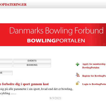
OPDATERINGER
|
EVENTS
Apply for membership 
BOOKING
BowlingPortalen
VE
Register for BowlingPor
 forbedre dig i sport gennem kost
Login to BowlingPorta
 sig på alle parametre i sin sport, hvad end det er bowling,
 cykling ...…
8/3/2021