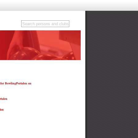
for BowlingPortalen on
talen
len