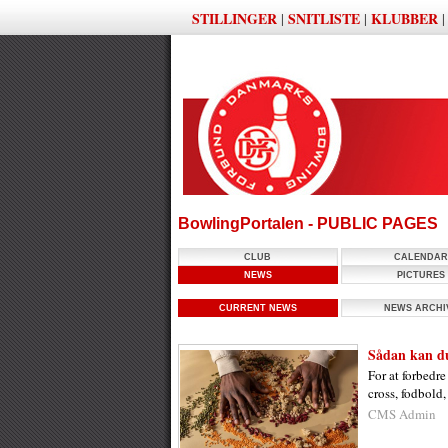
STILLINGER
SNITLISTE
KLUBBER
|
|
BowlingPortalen - PUBLIC PAGES
CLUB
CALENDAR
NEWS
PICTURES
CURRENT NEWS
NEWS ARCHI
Sådan kan du
For at forbedre
cross, fodbold,
CMS Admin