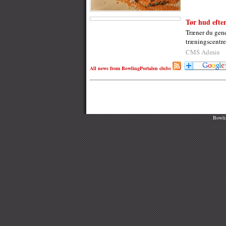
Tør hud efte
Træner du gener
træningscentre
CMS Admin
All news from BowlingPortalen clubs
Bowlin