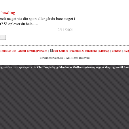
r bowling
elt meget via din sport eller går du bare meget i
t? Så oplever du helt...…
2/11/2021
Terms of Use
|
About BowlingPortalen
|
User Guides
|
Features & Functions
|
Sitemap
|
Contact
|
FAQ
Bowlingportalen.dk ~ All Rights Reserved
gportalen er en sportsportal fra
ClubPeople by goMember – Medlemssystem og regnskabsprogram til fore