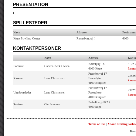
PRESENTATION
l
SPILLESTEDER
Navn
Adresse
Postnumm
Køge Bowling Center
Ravnsborgvej 1
4600
KONTAKTPERSONER
Navn
Adresse
Konta
Nørrelyng 18
3122 
Formand
Carsten Beck Olesen
4600 Køge
forma
Præstbrovej 17
23825
Kasserer
Lena Christensen
Farendløse
kasse
4100 Ringsted
Præstbrovej 17
23825
Ungdomsleder
Lena Christensen
Farendløse
kasse
4100 Ringsted
Boholtevej 60 2.t.
Revisor
Ole Jacobsen
4600 køge
Terms of Use
|
About BowlingPortal
Bowl