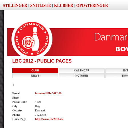
STILLINGER
SNITLISTE
KLUBBER
OPDATERINGER
|
|
|
LBC 2012 - PUBLIC PAGES
CLUB
CALENDAR
EV
NEWS
PICTURES
BOO
|
E-mail
formand@lbc2012.dk
Street
Postal Code
4600
City
Køge
Country
Denmark
Phone
31229648
Home Page
http://www.lbc2012.dk