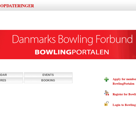
OPDATERINGER
|
NDAR
EVENTS
Apply for member
URES
BOOKING
BowlingPortalen
Register for Bowli
Login to BowlingP