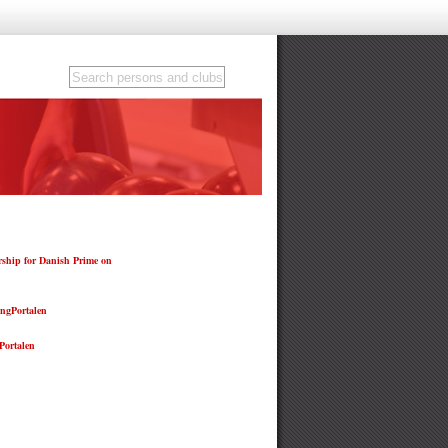
ship for Danish Prime on
ngPortalen
ortalen