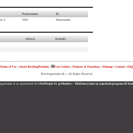
Postnummer
By
en 8
9400
Nørresundby
Adresse
Kontakt
Terms of Use
|
About BowlingPortalen
|
User Guides
|
Features & Functions
|
Sitemap
|
Contact
|
FAQ
Bowlingportalen.dk ~ All Rights Reserved
gportalen er en sportsportal fra
ClubPeople by goMember – Medlemssystem og regnskabsprogram til fore