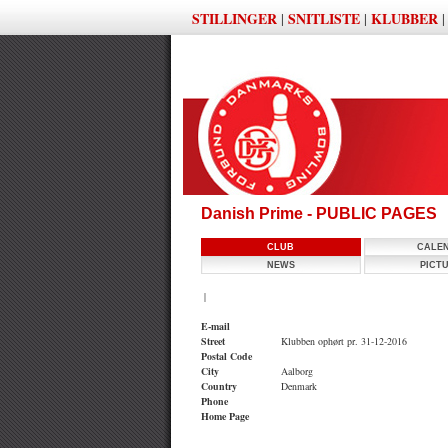
STILLINGER
SNITLISTE
KLUBBER
|
|
Danish Prime - PUBLIC PAGES
CLUB
CALE
NEWS
PICT
|
E-mail
Street
Klubben ophørt pr. 31-12-2016
Postal Code
City
Aalborg
Country
Denmark
Phone
Home Page