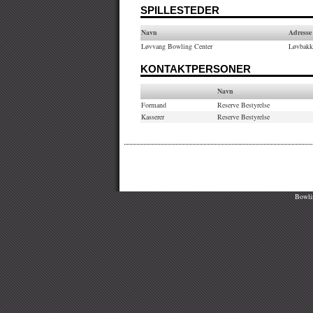
SPILLESTEDER
Navn
Adresse
Løvvang Bowling Center
Løvbakk
KONTAKTPERSONER
Navn
Formand
Reserve Bestyrelse
Kasserer
Reserve Bestyrelse
Bowlin