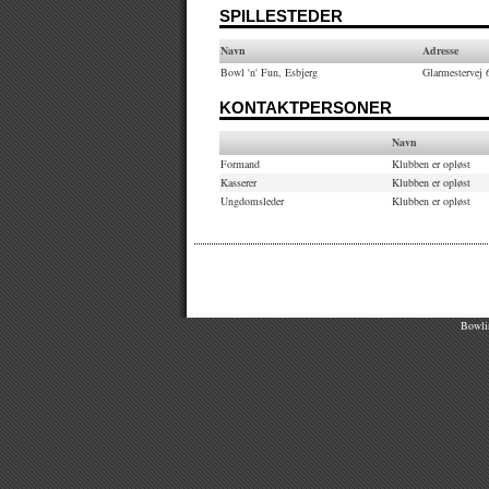
SPILLESTEDER
Navn
Adresse
Bowl 'n' Fun, Esbjerg
Glarmestervej 6
KONTAKTPERSONER
Navn
Formand
Klubben er opløst
Kasserer
Klubben er opløst
Ungdomsleder
Klubben er opløst
Bowlin