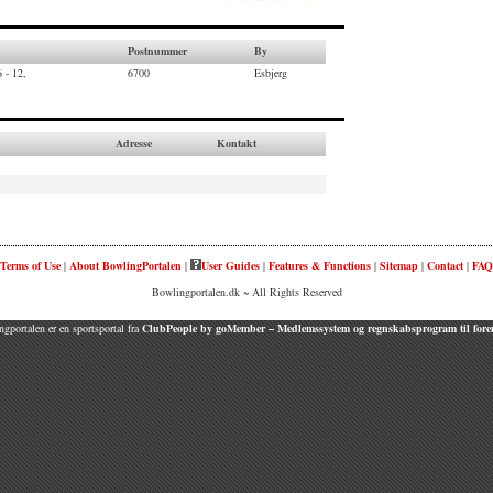
Postnummer
By
 - 12,
6700
Esbjerg
Adresse
Kontakt
Terms of Use
|
About BowlingPortalen
|
User Guides
|
Features & Functions
|
Sitemap
|
Contact
|
FAQ
Bowlingportalen.dk ~ All Rights Reserved
gportalen er en sportsportal fra
ClubPeople by goMember – Medlemssystem og regnskabsprogram til fore