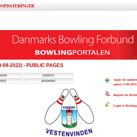
OPDATERINGER
|
13-09-2022) - PUBLIC PAGES
NDAR
EVENTS
Apply for member
URES
BOOKING
opløst 13-09-2022
Register for Bowli
Login to BowlingP