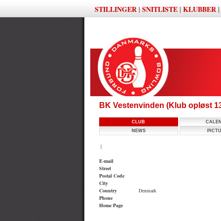
STILLINGER
SNITLISTE
KLUBBER
|
|
BK Vestenvinden (Klub opløst 
CLUB
CALE
NEWS
PICT
|
E-mail
Street
Postal Code
City
Country
Denmark
Phone
Home Page