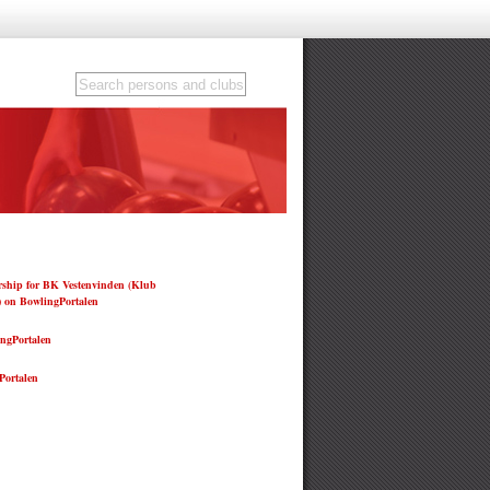
ship for BK Vestenvinden (Klub
) on BowlingPortalen
ngPortalen
ortalen