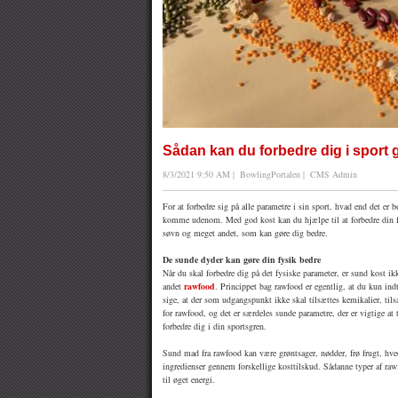
Sådan kan du forbedre dig i sport
8/3/2021 9:50 AM
|
BowlingPortalen
|
CMS Admin
For at forbedre sig på alle parametre i sin sport, hvad end det er b
komme udenom. Med god kost kan du hjælpe til at forbedre din fy
søvn og meget andet, som kan gøre dig bedre.
De sunde dyder kan gøre din fysik bedre
Når du skal forbedre dig på det fysiske parameter, er sund kost
andet
rawfood
. Princippet bag rawfood er egentlig, at du kun in
sige, at der som udgangspunkt ikke skal tilsættes kemikalier, tilsæ
for rawfood, og det er særdeles sunde parametre, der er vigtige a
forbedre dig i din sportsgren.
Sund mad fra rawfood kan være grøntsager, nødder, frø frugt, hve
ingredienser gennem forskellige kosttilskud. Sådanne typer af raw
til øget energi.