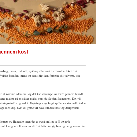
 gennem kost
owling, cross, fodbold, cykling eller andet, er kosten ikke til at
siske formåen, mens du samtidigt kan forbedre dit velvære, din
 ikke at komme uden om, og det kan eksempelvis være gennem blandt
dtager maden på en sådan måde, som du får den fra naturen. Det vil
tningsstoffer og andet. Grøntsager og frugt spiller en stor rolle inden
t tage med dig, hvis du gerne vil have sundere kost og derigennem
degræs og lignende, men det er også muligt at få de gode
food kan generelt være med til at lette fordøjelsen og derigennem føre